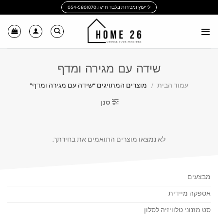
Ski
לייעוץ ומכירות בלבד חייגו: 054-5801070
t
conten
שידה עם מגירה ומדף
עמוד הבית
/
מוצרים המתויגים “שידה עם מגירה ומדף”
סנן
לא נמצאו מוצרים התואמים את בחירתך.
מבצעים
אספקה מיידית
סט מזנוני טלוויזיה לסלון