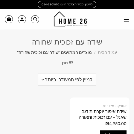
Ski
לייעוץ ומכירות בלבד חייגו: 054-5801070
t
conten
שידה עם זכוכית שחורה
עמוד הבית
/
מוצרים המתויגים “שידה עם זכוכית שחורה”
סנן
אספקה מיידית!
שידת איפור יוקרתית דגם
שאנל – עם זכוכית ותאורה
פנימית
₪
4,250.00