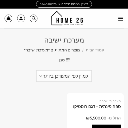
Ski
לייעוץ ומכירות בלבד חייגו: 054-5801070
t
conten
מערכת ישיבה
עמוד הבית
/
מוצרים המתויגים “מערכת ישיבה”
סנן
למוצר
מערכות ישיבה
ספה פינתית – דגם רוסטיקו
זה
יש
החל מ-
5,500.00
₪
מספר