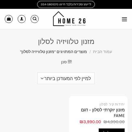
Ski
לייעוץ ומכירות בלבד חייגו: 054-5801070
t
conten
מזנון טלוויזיה לסלון
עמוד הבית
/
מוצרים המתויגים “מזנון טלוויזיה לסלון”
סנן
יחידות קיר לסלון
מזנון יוקרתי לסלון – דגם
FAME
המחיר
המחיר
₪
3,990.00
₪
4,990.00
המקורי
הנוכחי
היה:
הוא: