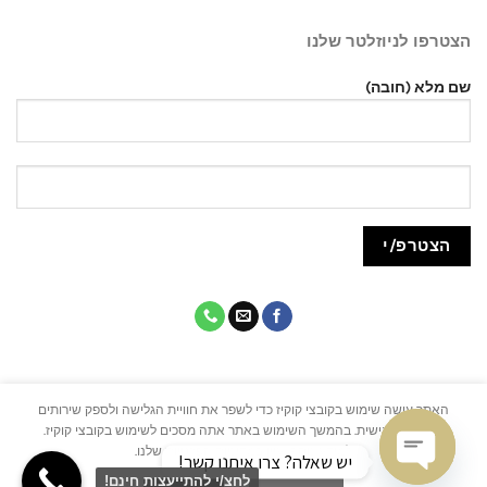
הצטרפו לניוזלטר שלנו
שם מלא (חובה)
האתר עושה שימוש בקובצי קוקיז כדי לשפר את חוויית הגלישה ולספק שירותים
מותאמים אישית. בהמשך השימוש באתר אתה מסכים לשימוש בקובצי קוקיז.
למידע נוסף, עיין במדיניות הפרטיות שלנו.
יש שאלה? צרו איתנו קשר!
כל הזכויות שמורות © 2021 | HOME26 – חנות רהיטים | האתר עוצב על ידי O.J Studio
לחצ/י להתייעצות חינם!