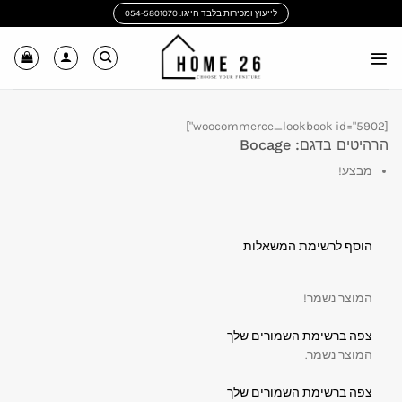
Ski
לייעוץ ומכירות בלבד חייגו: 054-5801070
t
conten
[woocommerce_lookbook id="5902"]
הרהיטים בדגם: Bocage
מבצע!
הוסף לרשימת המשאלות
המוצר נשמר!
צפה ברשימת השמורים שלך
המוצר נשמר.
צפה ברשימת השמורים שלך